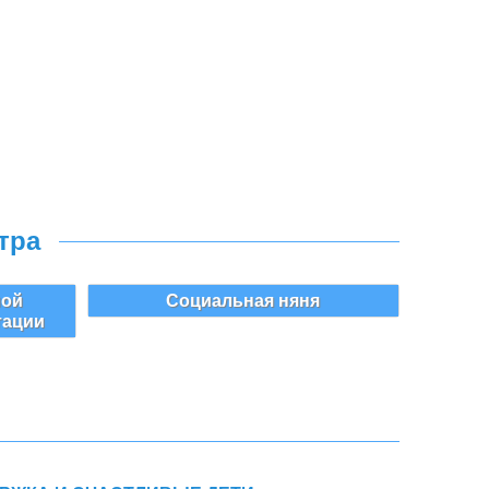
тра
ной
Социальная няня
тации