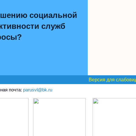
чшению социальной
тивности служб
росы?
Версия для слабов
ная почта:
parusvl@bk.ru