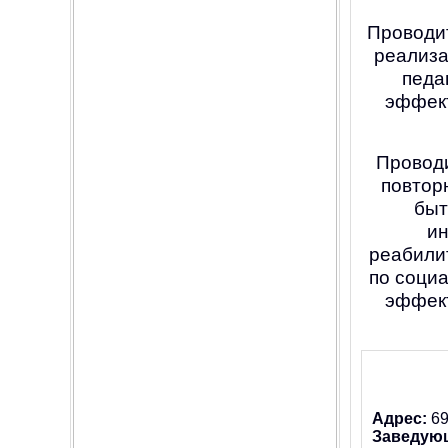
Проводит
реализа
педа
эффект
Проводи
повтор
быт
ин
реабилит
по соци
эффект
Адрес:
69
Заведую