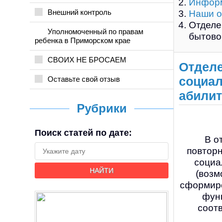
Информ
Внешний контроль
Наши о
Отделе
Уполномоченный по правам
бытово
ребенка в Приморском крае
СВОИХ НЕ БРОСАЕМ
Отделе
Оставьте свой отзыв
социал
абили
Рубрики
Поиск статей по дате:
В от
повторн
социа
НАЙТИ
(возм
сформиро
функ
соотв